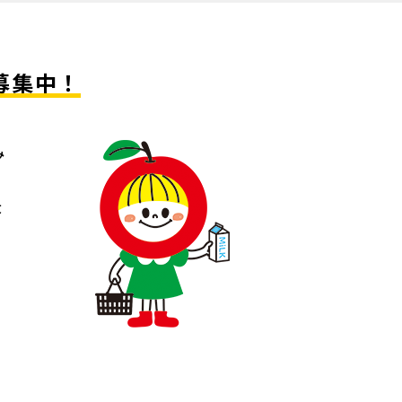
募集中！
み
大
ー
、
、