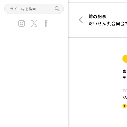
前の記事
だいせん丸合同会
富
〒
TE
FA