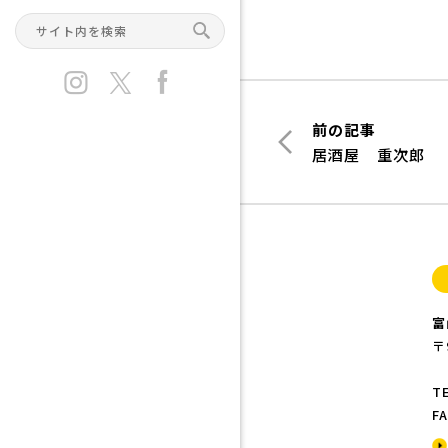
前の記事
居酒屋 重次郎
富
〒
TE
FA