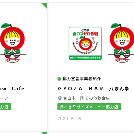
協力宣言事業者紹介
ow Cafe
ＧＹＯＺＡ ＢＡＲ 八まん亭
イーツ
富山市
その他飲食店
協力店
食べきりサイズメニュー協力店
2020.09.09