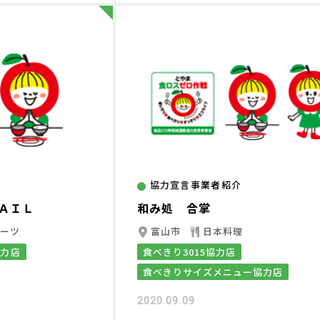
協力宣言事業者紹介
ＡＩＬ
和み処 合掌
イーツ
富山市
日本料理
協力店
食べきり3015協力店
食べきりサイズメニュー協力店
2020.09.09