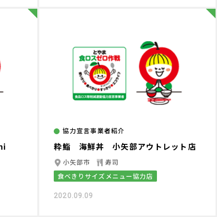
協力宣言事業者紹介
i
粋鮨 海鮮丼 小矢部アウトレット店
小矢部市
寿司
食べきりサイズメニュー協力店
2020.09.09