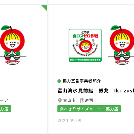
協力宣言事業者紹介
富山湾氷見前鮨 銀兆 Iki-zush
イーツ
富山市
寿司
協力店
食べきりサイズメニュー協力店
2020.09.09