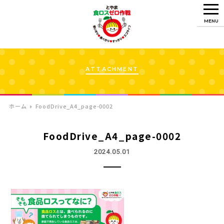
MENU
ATTACHMENT
ホーム
FoodDrive_A4_page-0002
FoodDrive_A4_page-0002
2024.05.01