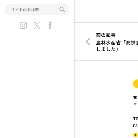
前の記事
農林水産省「商慣
しました)
富
〒
TE
FA