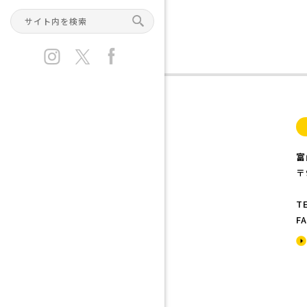
富
〒
TE
FA