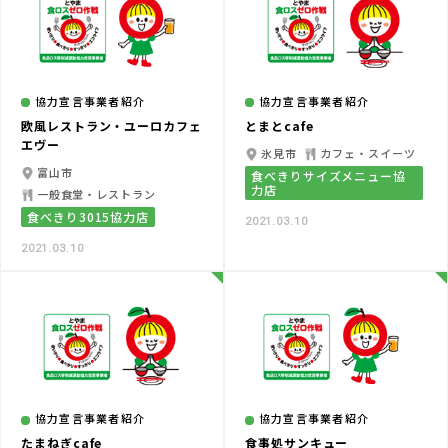
協力宣言事業者紹介
協力宣言事業者紹介
欧風レストラン・ユーロカフェ
とまとcafe
エヴー
氷見市
カフェ・スイーツ
富山市
食べきりサイズメニュー協
力店
一般食堂・レストラン
食べきり3015協力店
2021.03.10
2021.03.10
協力宣言事業者紹介
協力宣言事業者紹介
たまねぎcafe
食事処サンキュー