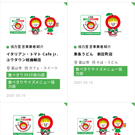
協力宣言事業者紹介
協力宣言事業者紹介
イタリアン・トマト Cafe jr．
東条うどん 新庄町店
ユウタウン総曲輪店
富山市
そば・うどん
富山市
カフェ・スイーツ
食べきりサイズメニュー協
力店
食べきり3015協力店
食べきりサイズメニュー協
2021.03.10
力店
2021.03.10