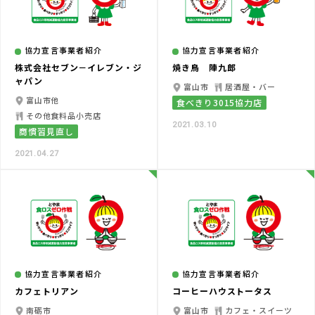
協力宣言事業者紹介
協力宣言事業者紹介
株式会社セブン－イレブン・ジ
焼き鳥 陣九郎
ャパン
富山市
居酒屋・バー
富山市他
食べきり3015協力店
その他食料品小売店
2021.03.10
商慣習見直し
2021.04.27
協力宣言事業者紹介
協力宣言事業者紹介
カフェトリアン
コーヒーハウストータス
南砺市
富山市
カフェ・スイーツ