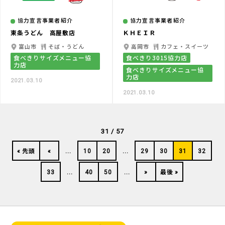
協力宣言事業者紹介
協力宣言事業者紹介
東条うどん 高屋敷店
ＫＨＥＩＲ
富山市
そば・うどん
高岡市
カフェ・スイーツ
食べきりサイズメニュー協
食べきり3015協力店
力店
食べきりサイズメニュー協
力店
2021.03.10
2021.03.10
31 / 57
« 先頭
«
...
10
20
...
29
30
31
32
33
...
40
50
...
»
最後 »