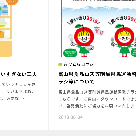
お役立ちコラム
買いすぎない工夫
富山県食品ロス等削減県民運動
ラシ等について
んていうチラシを見
てしまいますよね。
富山県食品ロス等削減県民運動啓発チラ
、必要な …
こちらです。ご自由にダウンロードでき
で、啓発活動にご協力をお願いいたしま 
2018.06.04